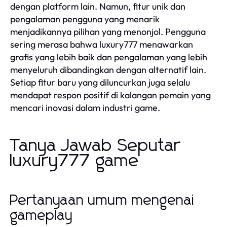
dengan platform lain. Namun, fitur unik dan
pengalaman pengguna yang menarik
menjadikannya pilihan yang menonjol. Pengguna
sering merasa bahwa luxury777 menawarkan
grafis yang lebih baik dan pengalaman yang lebih
menyeluruh dibandingkan dengan alternatif lain.
Setiap fitur baru yang diluncurkan juga selalu
mendapat respon positif di kalangan pemain yang
mencari inovasi dalam industri game.
Tanya Jawab Seputar
luxury777 game
Pertanyaan umum mengenai
gameplay