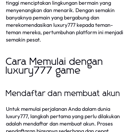
tinggi menciptakan lingkungan bermain yang
menyenangkan dan menarik. Dengan semakin
banyaknya pemain yang bergabung dan
merekomendasikan luxury777 kepada teman-
teman mereka, pertumbuhan platform ini menjadi
semakin pesat.
Cara Memulai dengan
luxury777 game
Mendaftar dan membuat akun
Untuk memulai perjalanan Anda dalam dunia
luxury777, langkah pertama yang perlu dilakukan
adalah mendaftar dan membuat akun. Proses
pendaftaran biasanya sederhana dan cepat.