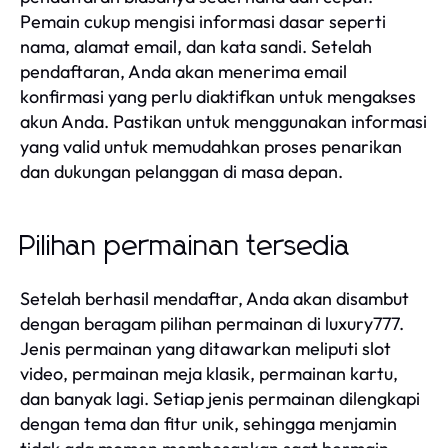
Pemain cukup mengisi informasi dasar seperti
nama, alamat email, dan kata sandi. Setelah
pendaftaran, Anda akan menerima email
konfirmasi yang perlu diaktifkan untuk mengakses
akun Anda. Pastikan untuk menggunakan informasi
yang valid untuk memudahkan proses penarikan
dan dukungan pelanggan di masa depan.
Pilihan permainan tersedia
Setelah berhasil mendaftar, Anda akan disambut
dengan beragam pilihan permainan di luxury777.
Jenis permainan yang ditawarkan meliputi slot
video, permainan meja klasik, permainan kartu,
dan banyak lagi. Setiap jenis permainan dilengkapi
dengan tema dan fitur unik, sehingga menjamin