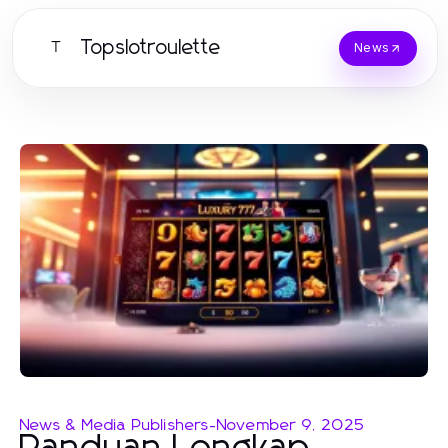
Topslotroulette
T
News
News & Media Publishers
-
November 9, 2025