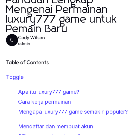
Panduan Lengkap
Mengenai Permainan
luxury777 game untuk
Pemain Baru
Cody Wilson
C
admin
Table of Contents
Toggle
Apa itu luxury777 game?
Cara kerja permainan
Mengapa luxury777 game semakin populer?
Mendaftar dan membuat akun