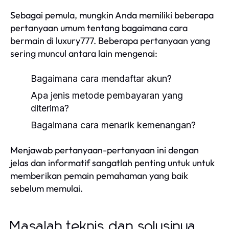
Sebagai pemula, mungkin Anda memiliki beberapa
pertanyaan umum tentang bagaimana cara
bermain di luxury777. Beberapa pertanyaan yang
sering muncul antara lain mengenai:
Bagaimana cara mendaftar akun?
Apa jenis metode pembayaran yang
diterima?
Bagaimana cara menarik kemenangan?
Menjawab pertanyaan-pertanyaan ini dengan
jelas dan informatif sangatlah penting untuk untuk
memberikan pemain pemahaman yang baik
sebelum memulai.
Masalah teknis dan solusinya