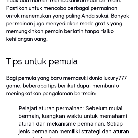
tidak ada momen membosankan saat bermain.
Pastikan untuk mencoba berbagai permainan
untuk menemukan yang paling Anda sukai. Banyak
permainan juga menyediakan mode gratis yang
memungkinkan pemain berlatih tanpa risiko
kehilangan uang.
Tips untuk pemula
Bagi pemula yang baru memasuki dunia luxury777
game, beberapa tips berikut dapat membantu
meningkatkan pengalaman bermain:
Pelajari aturan permainan:
Sebelum mulai
bermain, luangkan waktu untuk memahami
aturan dan mekanisme permainan. Setiap
jenis permainan memiliki strategi dan aturan