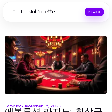
Topslotroulette
T
News
Gambling
-
December 18, 2025