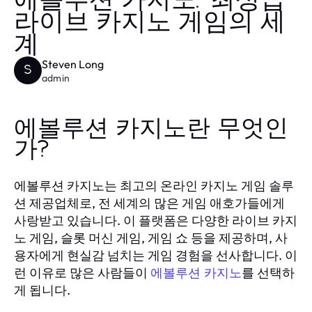
에볼루션 카지노: 최상급
라이브 카지노 게임의 세
계
Steven Long
S
admin
에볼루션 카지노란 무엇인
가?
에볼루션 카지노는 최고의 온라인 카지노 게임 솔루
션 제공업체로, 전 세계의 많은 게임 애호가들에게
사랑받고 있습니다. 이 플랫폼은 다양한 라이브 카지
노 게임, 슬롯 머신 게임, 게임 쇼 등을 제공하며, 사
용자에게 현실감 넘치는 게임 경험을 선사합니다. 이
런 이유로 많은 사람들이
를 선택하
에볼루션 카지노
게 됩니다.