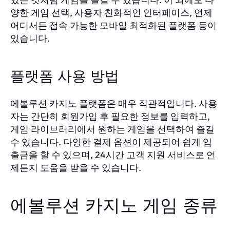
양한 게임 선택, 사용자 친화적인 인터페이스, 언제
어디서든 접속 가능한 모바일 최적화된 플랫폼 등이
있습니다.
플랫폼 사용 방법
에볼루션 카지노 플랫폼은 매우 직관적입니다. 사용
자는 간단히 회원가입 후 필요한 정보를 입력하고,
게임 라이브러리에서 원하는 게임을 선택하여 즐길
수 있습니다. 다양한 결제 옵션이 제공되어 쉽게 입
출금을 할 수 있으며, 24시간 고객 지원 서비스로 언
제든지 도움을 받을 수 있습니다.
에볼루션 카지노 게임 종류