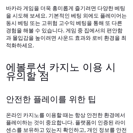
바카라 게임을 더욱 흥미롭게 즐기려면 다양한 베팅
을 시도해 보세요. 기본적인 베팅 외에도 플레이어는
동시 베팅 또는 고위험 고수익 베팅을 통해 또 다른
경험을 해볼 수 있습니다. 게임 중 집에서의 편안함
과 몰입감을 높이려면 사운드 효과와 로비 환경을 최
적화하세요.
에볼루션 카지노 이용 시
유의할 점
안전한 플레이를 위한 팁
온라인 카지노를 이용할 때는 항상 안전한 환경에서
플레이하는 것이 중요합니다. 플랫폼이 인증된 라이
센스를 보유하고 있는지 확인하고, 개인 정보를 안전